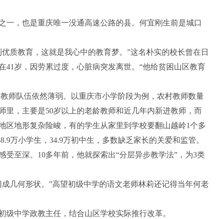
之一，也是重庆唯一没通高速公路的县。何宜刚生前是城口
到优质教育，这就是我心中的教育梦。”这名朴实的校长曾在日
在41岁，因劳累过度，心脏病突发离世。“他给贫困山区教育
农村教师队伍依然薄弱。以重庆市小学阶段为例，农村教师数量
师里，主要是50岁以上的老龄教师和近几年内新进教师，而
地区地形复杂险峻，有的学生从家里到学校要翻山越岭1个多
8.9万小学生，34.9万初中生，多数缺乏家长的关爱和监管。
受至深。10多年前，他就探索出“分层异步教学法”，为3类
切成几何形状。”高望初级中学的语文老师林莉还记得当年何老
齐初级中学政教主任，结合山区学校实际推行改革。