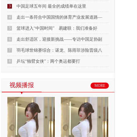
3
中国足球五年间 最全的成绩单在这里
4
走出一条符合中国国情的体育产业发展道路—
5
篮球进入“中国时间” 易建联：我们准备好
6
走出舒适区，迎接新挑战——专访中国足协副
7
羽毛球世锦赛综合：谌龙、陈雨菲涉险晋级八
8
乒坛“独臂女侠”：两个奥运都要打
视频播报
MORE