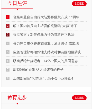
今日热评
MORE
1
台媒称赴台自由行大陆游客猛跌八成：“明年
2
萌！国内首只自主培育的克隆猫“大蒜”来了
3
香港警方：对任何暴力行为都将严正执法
4
暴力冲击重创香港旅游业：酒店减价 或出现
5
应急管理部将倾斜性支持农村和贫困地区防灾
6
耿爽反呛外媒记者：14亿中国人的共同意志
7
8月20日的香港 这才是该有的样子
8
工信部回应“4G降速”：绝不会下达降低4
教育进步
MORE