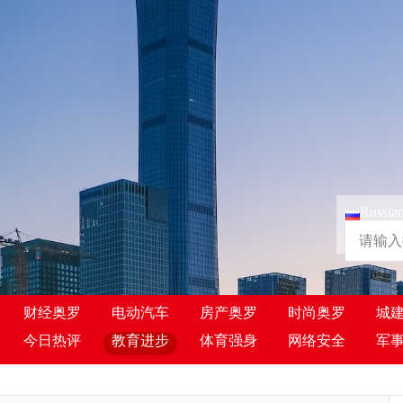
Russia
财经奥罗
电动汽车
房产奥罗
时尚奥罗
城
今日热评
教育进步
体育强身
网络安全
军