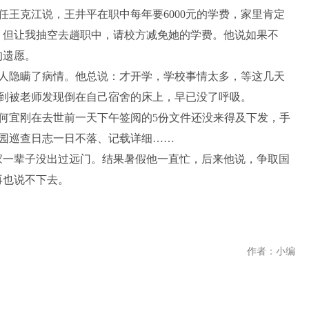
王克江说，王井平在职中每年要6000元的学费，家里肯定
，但让我抽空去趟职中，请校方减免她的学费。他说如果不
的遗愿。
人隐瞒了病情。他总说：才开学，学校事情太多，等这几天
到被老师发现倒在自己宿舍的床上，早已没了呼吸。
何宜刚在去世前一天下午签阅的5份文件还没来得及下发，手
园巡查日志一日不落、记载详细……
家一辈子没出过远门。结果暑假他一直忙，后来他说，争取国
再也说不下去。
作者：小编