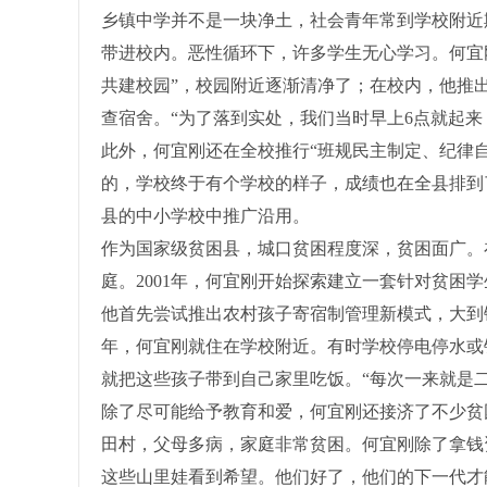
乡镇中学并不是一块净土，社会青年常到学校附近
带进校内。恶性循环下，许多学生无心学习。何宜
共建校园”，校园附近逐渐清净了；在校内，他推
查宿舍。“为了落到实处，我们当时早上6点就起来
此外，何宜刚还在全校推行“班规民主制定、纪律
的，学校终于有个学校的样子，成绩也在全县排到
县的中小学校中推广沿用。
作为国家级贫困县，城口贫困程度深，贫困面广。
庭。2001年，何宜刚开始探索建立一套针对贫困
他首先尝试推出农村孩子寄宿制管理新模式，大到
年，何宜刚就住在学校附近。有时学校停电停水或
就把这些孩子带到自己家里吃饭。“每次一来就是
除了尽可能给予教育和爱，何宜刚还接济了不少贫
田村，父母多病，家庭非常贫困。何宜刚除了拿钱
这些山里娃看到希望。他们好了，他们的下一代才