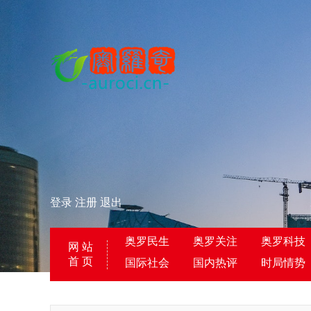
登录
注册
退出
奥罗民生
奥罗关注
奥罗科技
网 站
首 页
国际社会
国内热评
时局情势