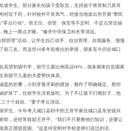
欺凌学生。部分家长怕孩子受欺负，支持孩子将管制刀具等
刚对症下药，针对校外不良风气，对接当地派出所开展“警民
出“零点行动”。班主任、宿管、保安等不定时、不定点突击抽
，晚上一两点才睡。”修齐中学保卫科长李清说。
自我管理”活动，让学生自己动手、自治管理、自我服务。慢慢
了前三名。而这些10多年前推出的举措，很多至今仍在城口
在高望初级中学，留守儿童比例高达60%，很多都来自贫困家
学生和留守儿童的关爱帮扶体系。
铺盖的折叠，小到牙膏牙刷的摆放，都作了明确规定。那些
锅炉坏了，住校学生没有饭吃。为了不让孩子们饿肚子，他
二三十个娃娃。”妻子李云清说。
困学生。今年考入城口县职中的王井平家住城口县东安镇兴
资助，还经常鼓励王井平。“我们不只要教他们知识，还要让
能真正摆脱贫困。”这是何宜刚对学校老师们说过的话。