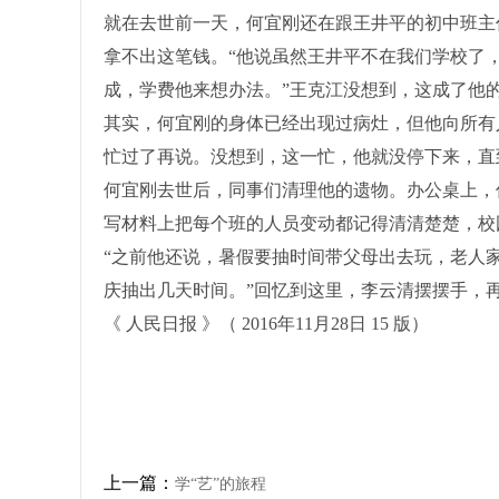
就在去世前一天，何宜刚还在跟王井平的初中班主任
拿不出这笔钱。“他说虽然王井平不在我们学校了
成，学费他来想办法。”王克江没想到，这成了他
其实，何宜刚的身体已经出现过病灶，但他向所有
忙过了再说。没想到，这一忙，他就没停下来，直
何宜刚去世后，同事们清理他的遗物。办公桌上，
写材料上把每个班的人员变动都记得清清楚楚，校
“之前他还说，暑假要抽时间带父母出去玩，老人
庆抽出几天时间。”回忆到这里，李云清摆摆手，
《 人民日报 》（ 2016年11月28日 15 版）
上一篇：
学“艺”的旅程