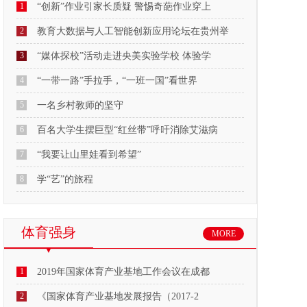
1
“创新”作业引家长质疑 警惕奇葩作业穿上
2
教育大数据与人工智能创新应用论坛在贵州举
3
“媒体探校”活动走进央美实验学校 体验学
4
“一带一路”手拉手，“一班一国”看世界
5
一名乡村教师的坚守
6
百名大学生摆巨型“红丝带”呼吁消除艾滋病
7
“我要让山里娃看到希望”
8
学“艺”的旅程
体育强身
MORE
1
2019年国家体育产业基地工作会议在成都
2
《国家体育产业基地发展报告（2017-2